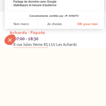
Micro-crèche
Hapili par Léa et Léo Micro-crèche aux
Achards : Papota
07:00 - 18:30
8 rue Jules Verne 85150 Les Achards
Micro-crèche
Hapili par Léa et Léo Micro-crèche à
Ingersheim : La Vigne Enchantée
07:30 - 18:30
2A rue St Michel 68040 Ingersheim