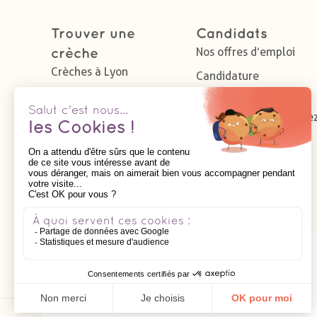
Trouver une
Candidats
Nos offres d’emploi
crèche
Crèches à Lyon
Candidature
spontannée
Crèches à Caen
Pourquoi travailler che
Crèches à Nantes
Léa et Léo
Crèches à Bordeaux
Crèches à Rouen
Crèches à Strasbourg
Siège social
Espace Robert Schuman
7, place de l’Europe
14200 Hérouville-Saint-Clair
Tel: 02 31 47 98 81