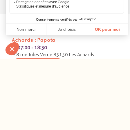
Micro-crèche
Hapili par Léa et Léo Micro-crèche aux
Achards : Papota
07:00 - 18:30
8 rue Jules Verne 85150 Les Achards
Micro-crèche
Hapili par Léa et Léo Micro-crèche à
Ingersheim : La Vigne Enchantée
07:30 - 18:30
2A rue St Michel 68040 Ingersheim