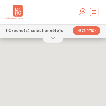
1
Crèche(s) sélectionné(e)s
INSCRIPTION
CHOIX N°
Léa et Léo crèche à Craponne : Les
Explorateurs en Herbe