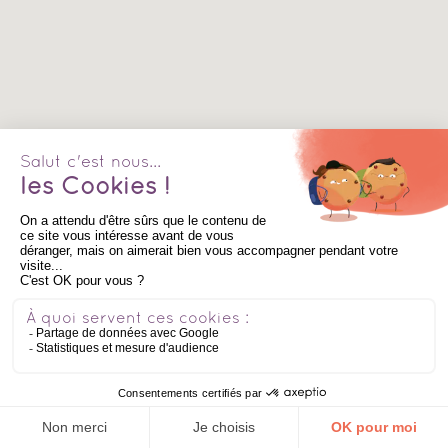
98 crèches trouvées en France.
Micro-crèche
AIDE
Hapili Mondeville 1 par Léa et Léo Micro-