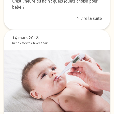
C'est l'heure du bain : quels jouets choisir pour
bébé ?
Lire la suite
14 mars 2018
bébé
/
fièvre
/
hiver
/
soin