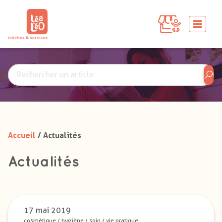
Accueil
/ Actualités
Actualités
17 mai 2019
cosmétique
/
hygiène
/
soin
/
vie pratique