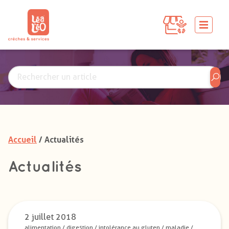
Accueil
/ Actualités
Actualités
2 juillet 2018
alimentation
/
digestion
/
intolérance au gluten
/
maladie
/