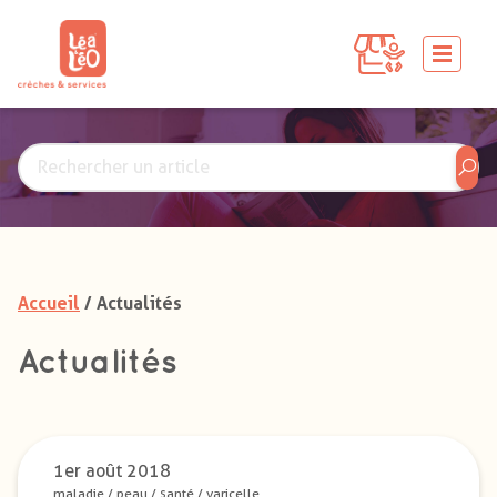
Accueil
/ Actualités
Actualités
1er août 2018
maladie
/
peau
/
santé
/
varicelle