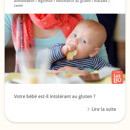
alimentation
/
digestion
/
intolérance au gluten
/
maladie
/
santé
Votre bébé est-il intolérant au gluten ?
Lire la suite