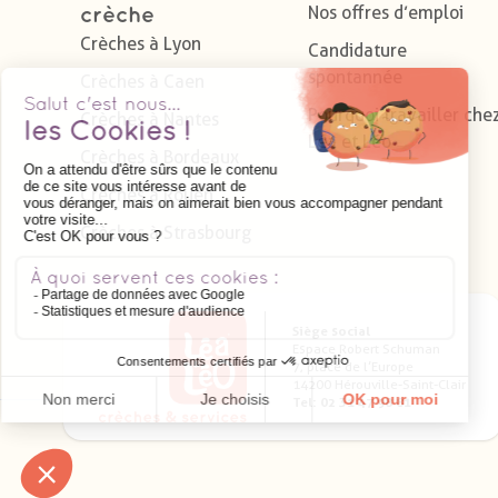
Nos offres d’emploi
crèche
Crèches à Lyon
Candidature
spontannée
Crèches à Caen
Pourquoi travailler che
Crèches à Nantes
Léa et Léo
Crèches à Bordeaux
Crèches à Rouen
Crèches à Strasbourg
Siège social
Espace Robert Schuman
7, place de l’Europe
14200 Hérouville-Saint-Clair
Tel: 02 31 47 98 81