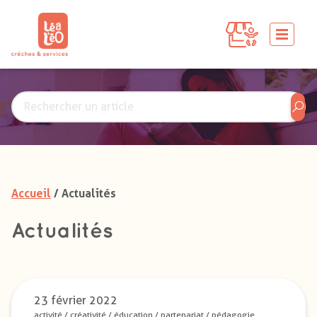
Accueil
/ Actualités
Actualités
23 février 2022
activité
/
créativité
/
éducation
/
partenariat
/
pédagogie