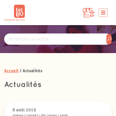
Accueil
/ Actualités
Actualités
8 août 2019
chaleur
/
conseils
/
été
/
plage
/
soleil