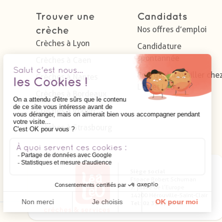
Trouver une
Candidats
Nos offres d’emploi
crèche
Crèches à Lyon
Candidature
spontannée
Crèches à Caen
Pourquoi travailler che
Crèches à Nantes
Léa et Léo
Crèches à Bordeaux
Crèches à Rouen
Crèches à Strasbourg
Siège social
Espace Robert Schuman
7, place de l’Europe
14200 Hérouville-Saint-Clair
Tel: 02 31 47 98 81