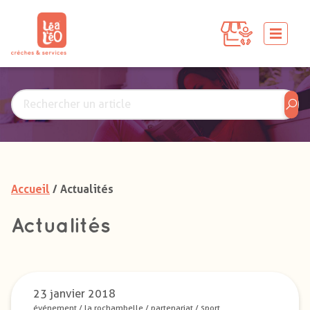
Accueil
/ Actualités
Actualités
23 janvier 2018
événement
/
la rochambelle
/
partenariat
/
sport