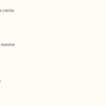
a crèche
t montrer
s