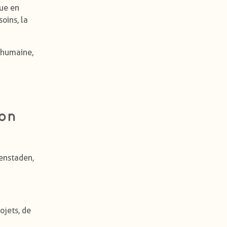
que en
oins, la
e humaine,
ion
fenstaden,
ojets, de