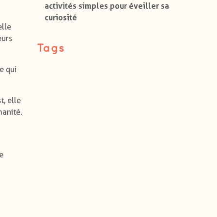
activités simples pour éveiller sa
curiosité
elle
eurs
Tags
e qui
, elle
manité.
e