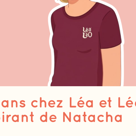
7 ans chez Léa et Lé
pirant de Natacha