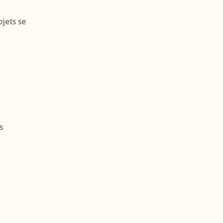
ojets se
s