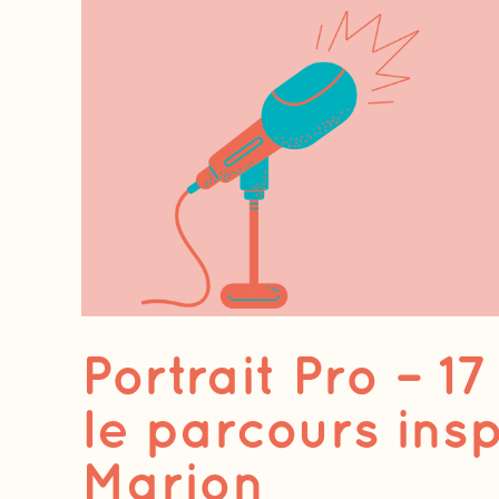
Portrait Pro – 1
le parcours ins
Marion