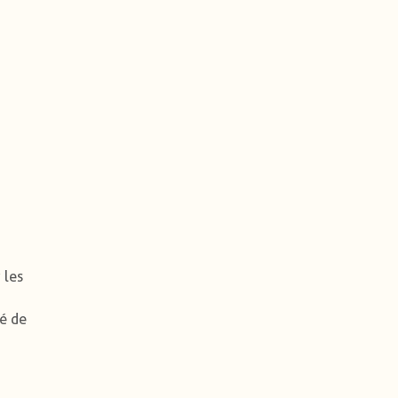
 les
té de