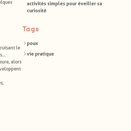
elques
activités simples pour éveiller sa
curiosité
Tags
poux
ruisant le
vie pratique
es…
eure, alors
développent
s,