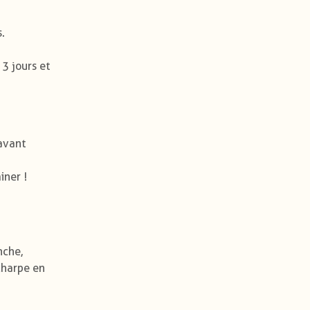
.
3 jours et
 avant
iner !
nche,
charpe en