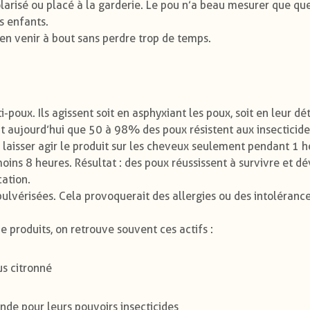
olarisé ou placé à la garderie. Le pou n’a beau mesurer que qu
s enfants.
en venir à bout sans perdre trop de temps.
-poux. Ils agissent soit en asphyxiant les poux, soit en leur dét
it aujourd’hui que 50 à 98% des poux résistent aux insecticid
 laisser agir le produit sur les cheveux seulement pendant 1 h
 moins 8 heures. Résultat : des poux réussissent à survivre et 
ation.
pulvérisées. Cela provoquerait des allergies ou des intolérance
e produits, on retrouve souvent ces actifs :
us citronné
ande pour leurs pouvoirs insecticides