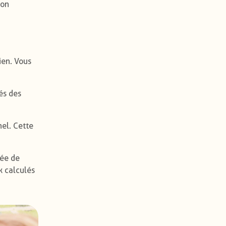
ion
ien. Vous
és des
nel. Cette
née de
x calculés