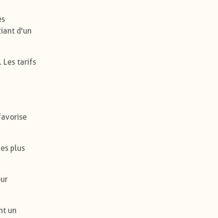
és
iant d'un
 Les tarifs
favorise
des plus
eur
nt un