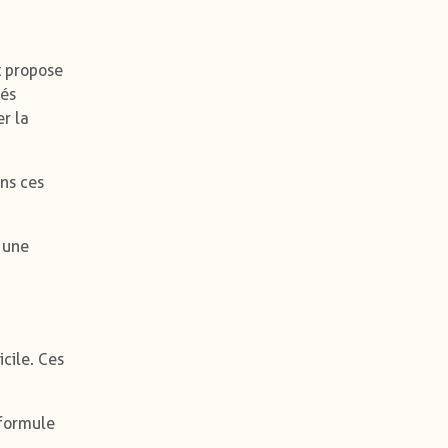
t propose
tés
er la
ans ces
i une
cile. Ces
 formule