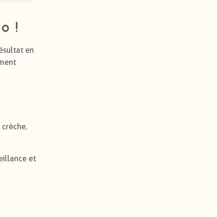
o !
résultat en
ement
a crèche.
eillance et