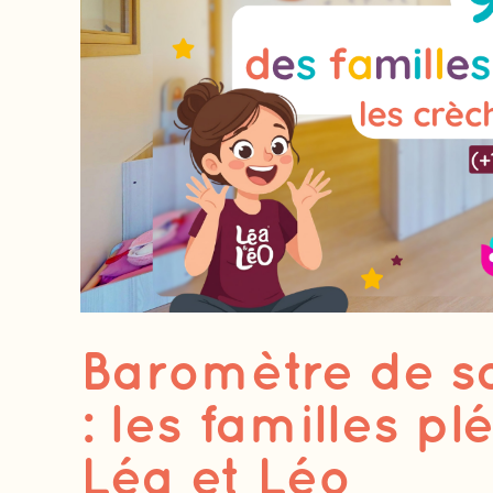
Baromètre de sa
: les familles pl
Léa et Léo