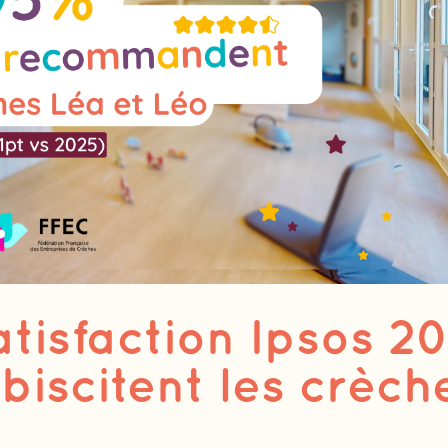
tisfaction Ipsos 2
ébiscitent les crèch