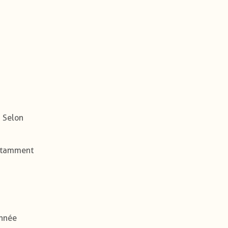
. Selon
notamment
année