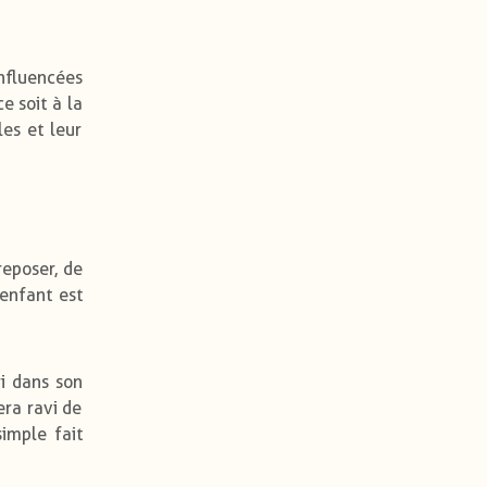
influencées
e soit à la
les et leur
reposer, de
enfant est
ri dans son
era ravi de
simple fait