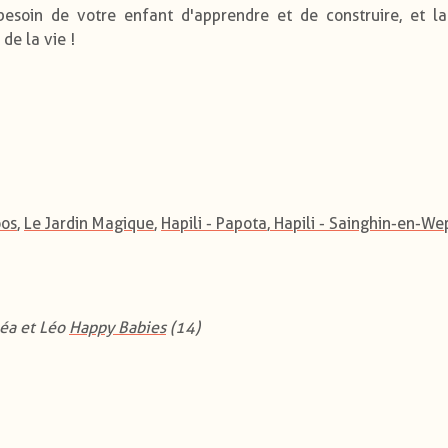
 besoin de votre enfant d'apprendre et de construire, et la
de la vie !
oos
,
Le Jardin Magique
,
Hapili - Papota
,
Hapili - Sainghin-en-We
Léa et Léo
Happy Babies
(14)