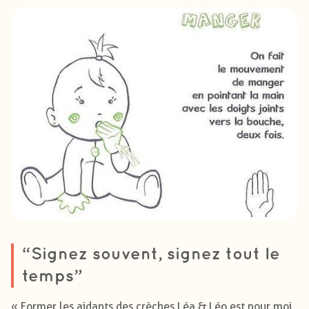
“Signez souvent, signez tout le
temps”
« Former les aidants des crèches Léa & Léo est pour moi